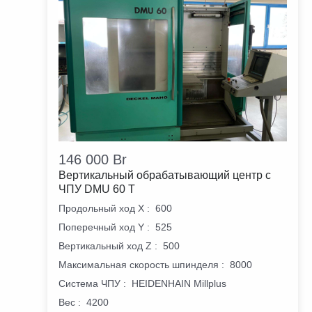
146 000
Br
Вертикальный обрабатывающий центр с
ЧПУ DMU 60 T
Продольный ход X
:
600
Поперечный ход Y
:
525
Вертикальный ход Z
:
500
Максимальная скорость шпинделя
:
8000
Система ЧПУ
:
HEIDENHAIN Millplus
Вес
:
4200