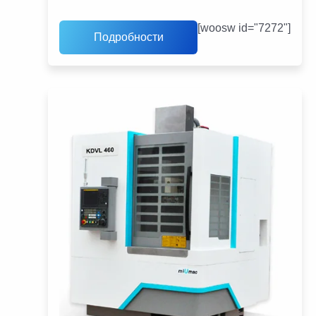
[woosw id="7272"]
Подробности