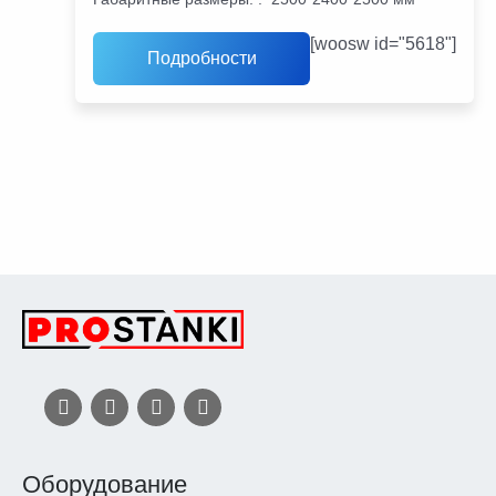
[woosw id="5618"]
Подробности
Оборудование