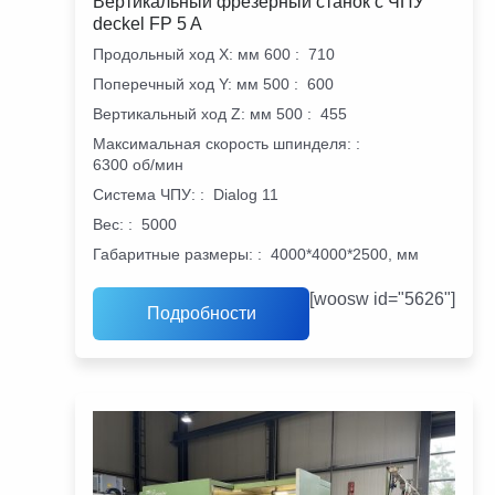
Вертикальный фрезерный станок с ЧПУ
deckel FP 5 A
Продольный ход X: мм 600
:
710
Поперечный ход Y: мм 500
:
600
Вертикальный ход Z: мм 500
:
455
Максимальная скорость шпинделя:
:
6300 об/мин
Система ЧПУ:
:
Dialog 11
Вес:
:
5000
Габаритные размеры:
:
4000*4000*2500, мм
[woosw id="5626"]
Подробности