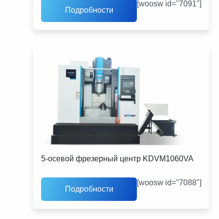
[woosw id="7091"]
Подробности
5-осевой фрезерный центр KDVM1060VA
[woosw id="7088"]
Подробности