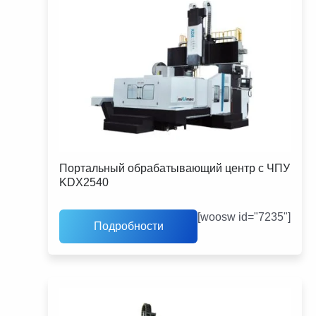
Портальный обрабатывающий центр с ЧПУ
KDX2540
[woosw id="7235"]
Подробности