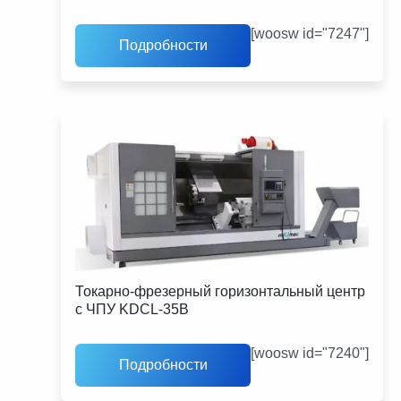
[woosw id="7247"]
Подробности
Токарно-фрезерный горизонтальный центр
с ЧПУ KDCL-35B
[woosw id="7240"]
Подробности