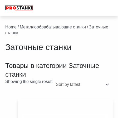
Перейти
к
содержимому
facebook
twitter
youtube
linkedin
Home
/
Металлообрабатывающие станки
/ Заточные
станки
Заточные станки
Товары в категории
Заточные
станки
Showing the single result