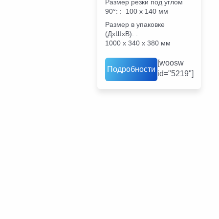
Размер резки под углом
90°:
:
100 х 140 мм
Размер в упаковке
(ДхШхВ):
:
1000 х 340 х 380 мм
[woosw
Подробности
id="5219"]