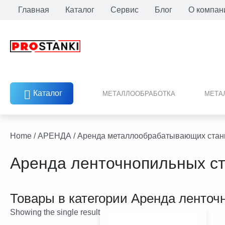
Перейти
Главная
Каталог
Сервис
Блог
О компан
к
содержимому
Каталог
МЕТАЛЛООБРАБОТКА
МЕТА
facebook
twitter
youtube
linkedin
Home
/
АРЕНДА
/
Аренда металлообрабатывающих стан
Аренда ленточнопильных с
Товары в категории
Аренда ленточ
Showing the single result