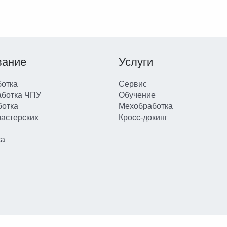
вание
Услуги
отка
Сервис
аботка ЧПУ
Обучение
ботка
Мехобработка
мастерских
Кросс-докинг
ка