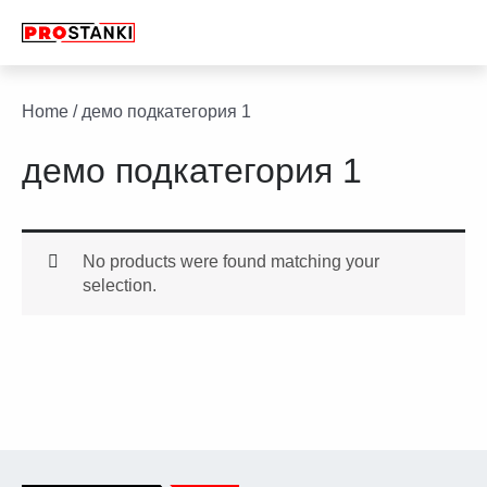
Перейти
к
содержимому
facebook
twitter
youtube
linkedin
Home
/ демо подкатегория 1
демо подкатегория 1
No products were found matching your
selection.