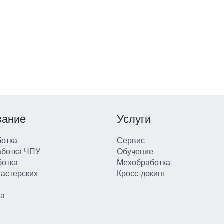
вание
Услуги
отка
Сервис
аботка ЧПУ
Обучение
ботка
Мехобработка
мастерских
Кросс-докинг
ка