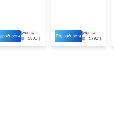
[woosw
[woosw
дробности
Подробности
id="5801"]
id="5792"]