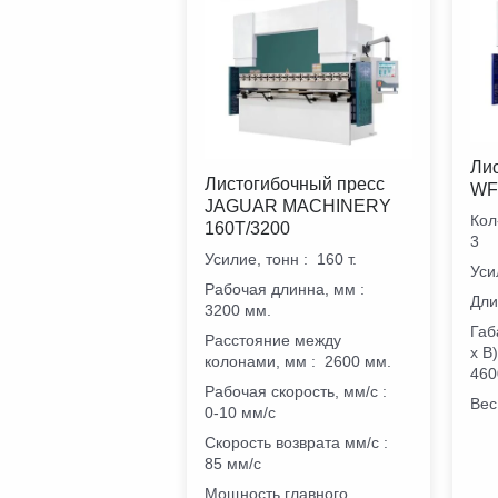
Ли
Листогибочный пресс
WF
JAGUAR MACHINERY
Кол
160T/3200
3
Усилие, тонн
:
160 т.
Уси
Рабочая длинна, мм
:
Дли
3200 мм.
Габ
Расстояние между
х В
колонами, мм
:
2600 мм.
460
Рабочая скорость, мм/с
:
Вес
0-10 мм/с
Скорость возврата мм/с
:
85 мм/с
Мощность главного