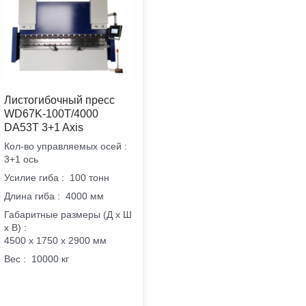
Листогибочный пресс
WD67K-100T/4000
DA53T 3+1 Axis
Кол-во управляемых осей
:
3+1 ось
Усилие гиба
:
100 тонн
Длина гиба
:
4000 мм
Габаритные размеры (Д х Ш
х В)
:
4500 х 1750 х 2900 мм
Вес
:
10000 кг