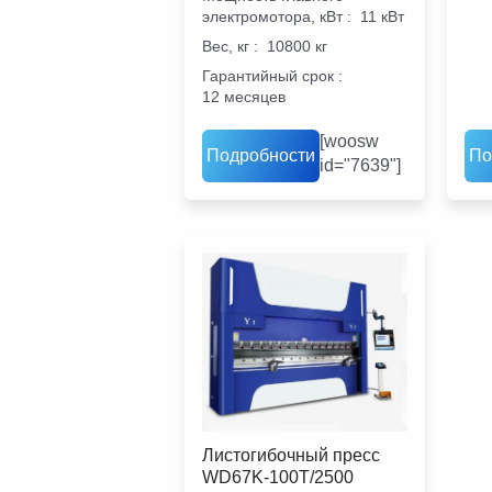
электромотора, кВт
:
11 кВт
Вес, кг
:
10800 кг
Гарантийный срок
:
12 месяцев
[woosw
Подробности
По
id="7639"]
Листогибочный пресс
WD67K-100T/2500