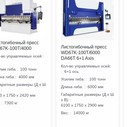
стогибочный пресс
Листогибочный пресс
67K-100T/4000
WD67K-100T/6000
-во управляемых осей
:
DA66T 6+1 Axis
Кол-во управляемых осей:
лие гиба
:
100 тонн
:
6+1 ось
на гиба
:
4000 мм
Усилие гиба:
:
100 тонн
аритные размеры (Д х Ш
Длина гиба:
:
6000 мм
)
:
Габаритные размеры (Д х Ш
0 х 1750 х 2420 мм
х В):
:
:
7300 кг
6100 х 1750 х 2900 мм
Вес:
:
14000 кг