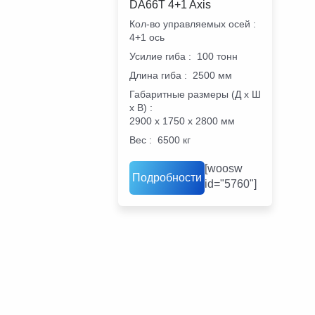
DA66T 4+1 Axis
Кол-во управляемых осей
:
4+1 ось
Усилие гиба
:
100 тонн
Длина гиба
:
2500 мм
Габаритные размеры (Д х Ш
х В)
:
2900 х 1750 х 2800 мм
Вес
:
6500 кг
[woosw
Подробности
id="5760"]