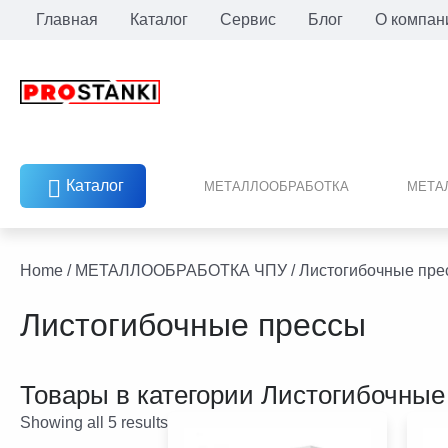
Перейти
Главная
Каталог
Сервис
Блог
О компан
к
содержимому
Каталог
МЕТАЛЛООБРАБОТКА
МЕТА
facebook
twitter
youtube
linkedin
Home
/
МЕТАЛЛООБРАБОТКА ЧПУ
/ Листогибочные пре
Листогибочные прессы
Товары в категории
Листогибочные
Showing all 5 results