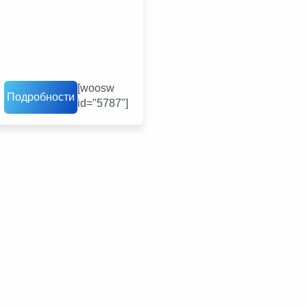
[woosw
Подробности
id="5787"]