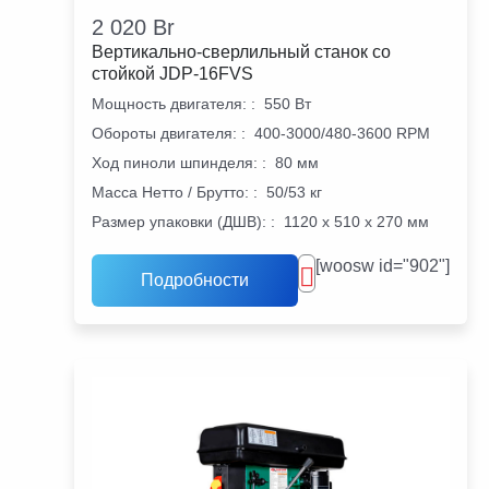
2 020
Br
Вертикально-сверлильный станок со
стойкой JDP-16FVS
Мощность двигателя:
:
550 Вт
Обороты двигателя:
:
400-3000/480-3600 RPM
Ход пиноли шпинделя:
:
80 мм
Масса Нетто / Брутто:
:
50/53 кг
Размер упаковки (ДШВ):
:
1120 х 510 х 270 мм
[woosw id="902"]
Подробности