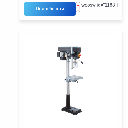
[woosw id="1188"]
Подробности