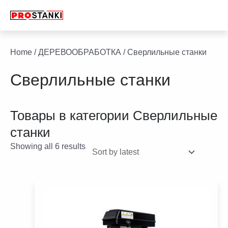
Перейти
к
содержимому
facebook
twitter
youtube
linkedin
Home
/
ДЕРЕВООБРАБОТКА
/ Сверлильные станки
Сверлильные станки
Товары в категории
Сверлильные
станки
Showing all 6 results