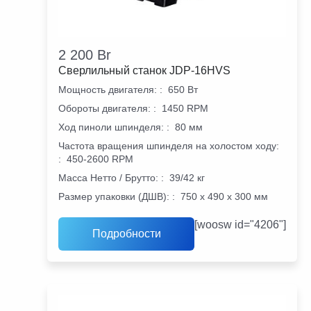
2 200
Br
Сверлильный станок JDP-16HVS
Мощность двигателя:
:
650 Вт
Обороты двигателя:
:
1450 RPM
Ход пиноли шпинделя:
:
80 мм
Частота вращения шпинделя на холостом ходу:
:
450-2600 RPM
Масса Нетто / Брутто:
:
39/42 кг
Размер упаковки (ДШВ):
:
750 х 490 х 300 мм
[woosw id="4206"]
Подробности