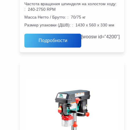
Частота вращения шпинделя на холостом ходу:
:
240-2750 RPM
Масса Нетто / Брутто:
:
70/75 кг
Размер упаковки (ДШВ):
:
1430 х 560 х 330 мм
[woosw id="4200"]
Подробности