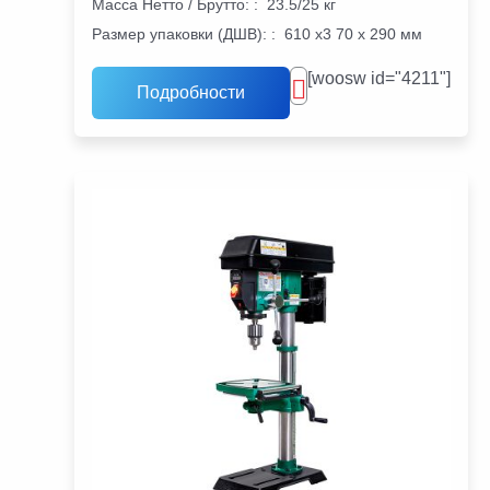
Масса Нетто / Брутто:
:
23.5/25 кг
Размер упаковки (ДШВ):
:
610 х3 70 х 290 мм
[woosw id="4211"]
Подробности