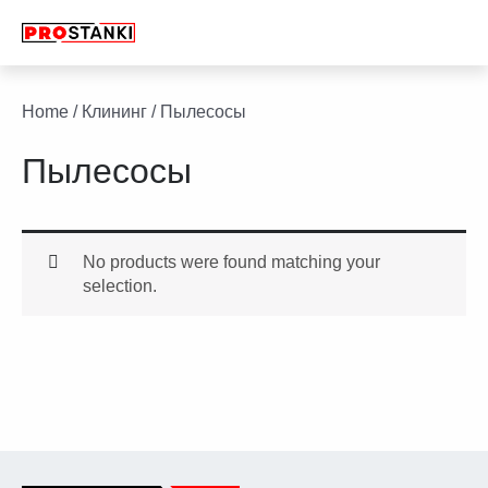
Перейти
к
содержимому
facebook
twitter
youtube
linkedin
Home
/
Клининг
/ Пылесосы
Пылесосы
No products were found matching your
selection.