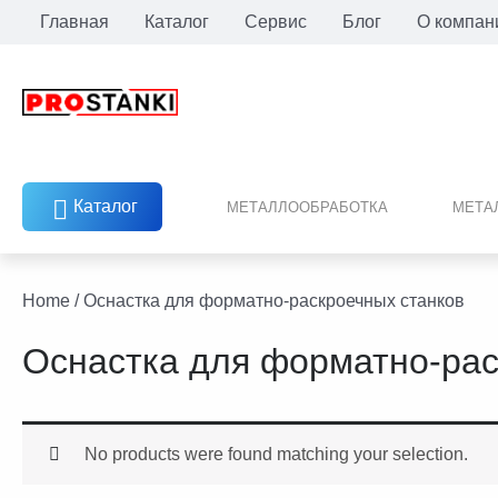
Перейти
Главная
Каталог
Сервис
Блог
О компан
к
содержимому
Каталог
МЕТАЛЛООБРАБОТКА
МЕТА
facebook
twitter
youtube
linkedin
Home
/ Оснастка для форматно-раскроечных станков
Оснастка для форматно-рас
No products were found matching your selection.