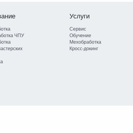
вание
Услуги
отка
Сервис
аботка ЧПУ
Обучение
ботка
Мехобработка
мастерских
Кросс-докинг
ка