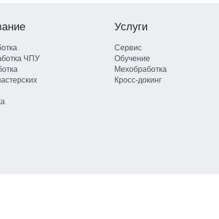
вание
Услуги
отка
Сервис
аботка ЧПУ
Обучение
ботка
Мехобработка
мастерских
Кросс-докинг
ка