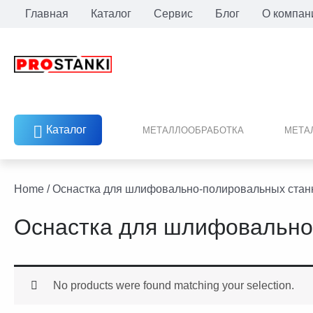
Перейти
Главная
Каталог
Сервис
Блог
О компан
к
содержимому
Каталог
МЕТАЛЛООБРАБОТКА
МЕТА
facebook
twitter
youtube
linkedin
Home
/ Оснастка для шлифовально-полировальных стан
Оснастка для шлифовально
No products were found matching your selection.