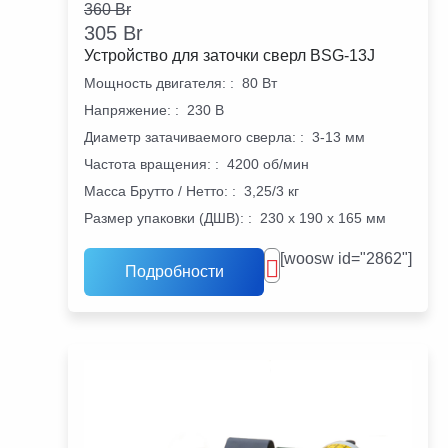
360
Br
305
Br
Устройство для заточки сверл BSG-13J
Мощность двигателя:
:
80 Вт
Напряжение:
:
230 В
Диаметр затачиваемого сверла:
:
3-13 мм
Частота вращения:
:
4200 об/мин
Масса Брутто / Нетто:
:
3,25/3 кг
Размер упаковки (ДШВ):
:
230 х 190 х 165 мм
[woosw id="2862"]
Подробности