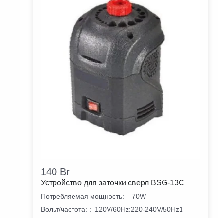
140
Br
Устройство для заточки сверл BSG-13С
Потребляемая мощность:
:
70W
Вольт/частота:
:
120V/60Hz:220-240V/50Hz1