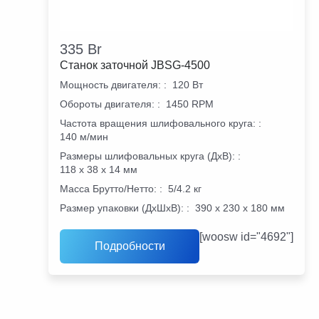
335
Br
Станок заточной JBSG-4500
Мощность двигателя:
:
120 Вт
Обороты двигателя:
:
1450 RPM
Частота вращения шлифовального круга:
:
140 м/мин
Размеры шлифовальных круга (ДхВ):
:
118 х 38 х 14 мм
Масса Брутто/Нетто:
:
5/4.2 кг
Размер упаковки (ДхШхВ):
:
390 х 230 х 180 мм
[woosw id="4692"]
Подробности