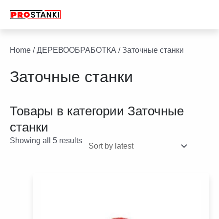
Перейти
к
содержимому
facebook
twitter
youtube
linkedin
Home
/
ДЕРЕВООБРАБОТКА
/ Заточные станки
Заточные станки
Товары в категории
Заточные
станки
Showing all 5 results