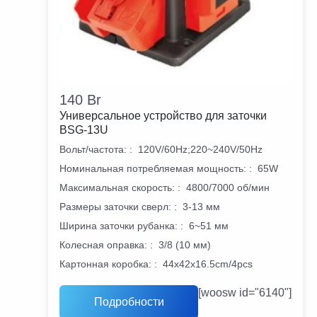
140
Br
Универсальное устройство для заточки
BSG-13U
Вольт/частота:
:
120V/60Hz;220~240V/50Hz
Номинальная потребляемая мощность:
:
65W
Максимальная скорость:
:
4800/7000 об/мин
Размеры заточки сверл:
:
3-13 мм
Ширина заточки рубанка:
:
6~51 мм
Колесная оправка:
:
3/8 (10 мм)
Картонная коробка:
:
44x42x16.5cm/4pcs
[woosw id="6140"]
Подробности