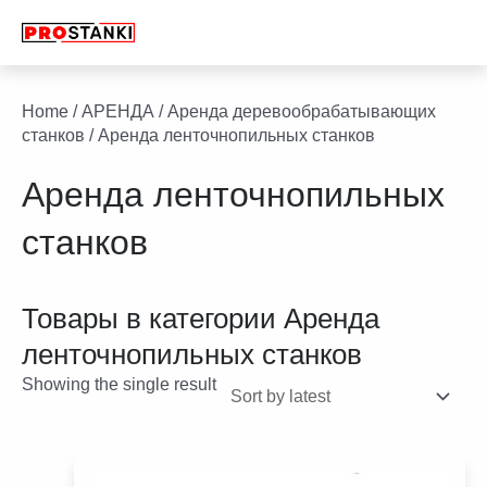
Перейти
к
содержимому
facebook
twitter
youtube
linkedin
Home
/
АРЕНДА
/
Аренда деревообрабатывающих
станков
/ Аренда ленточнопильных станков
Аренда ленточнопильных
станков
Товары в категории
Аренда
ленточнопильных станков
Showing the single result