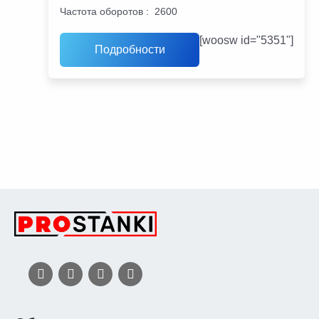
Частота оборотов
:
2600
[woosw id="5351"]
Подробности