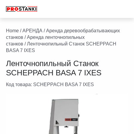
Перейти
к
содержимому
facebook
twitter
youtube
linkedin
Home
/
АРЕНДА
/
Аренда деревообрабатывающих
станков
/
Аренда ленточнопильных
станков
/ Ленточнопильный Станок SCHEPPACH
BASA 7 IXES
Ленточнопильный Станок
SCHEPPACH BASA 7 IXES
Код товара:
SCHEPPACH BASA 7 IXES