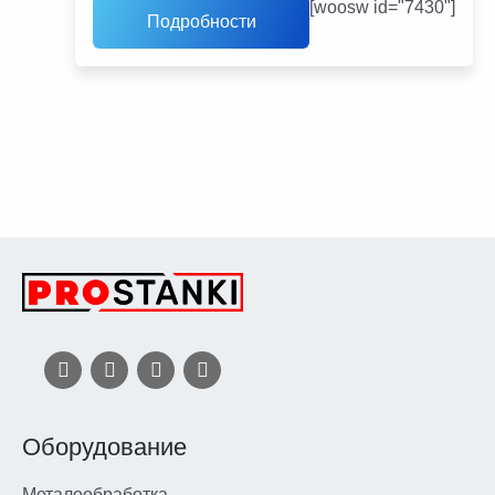
[woosw id="7430"]
Подробности
Оборудование
Металообработка