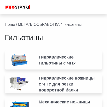
Перейти
к
содержимому
facebook
twitter
youtube
linkedin
Home
/
МЕТАЛЛООБРАБОТКА
/ Гильотины
Гильотины
Гидравлические
гильотины с ЧПУ
Гидравлические ножницы
с ЧПУ для резки
поворотной балки
Механические ножницы