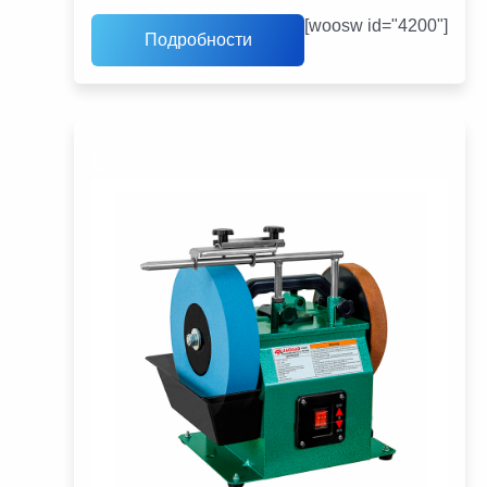
[woosw id="4200"]
Подробности