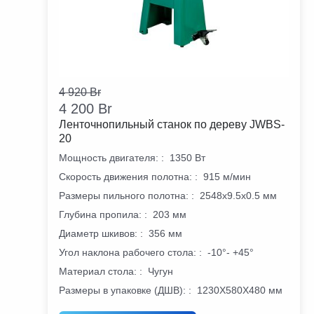
4 920
Br
4 200
Br
Ленточнопильный станок по дереву JWBS-
20
Мощность двигателя:
:
1350 Вт
Скорость движения полотна:
:
915 м/мин
Размеры пильного полотна:
:
2548x9.5x0.5 мм
Глубина пропила:
:
203 мм
Диаметр шкивов:
:
356 мм
Угол наклона рабочего стола:
:
-10°- +45°
Материал стола:
:
Чугун
Размеры в упаковке (ДШВ):
:
1230X580X480 мм