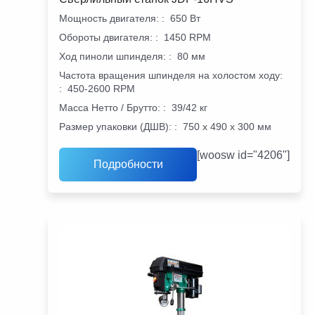
Мощность двигателя:
:
650 Вт
Обороты двигателя:
:
1450 RPM
Ход пиноли шпинделя:
:
80 мм
Частота вращения шпинделя на холостом ходу:
:
450-2600 RPM
Масса Нетто / Брутто:
:
39/42 кг
Размер упаковки (ДШВ):
:
750 х 490 х 300 мм
[woosw id="4206"]
Подробности