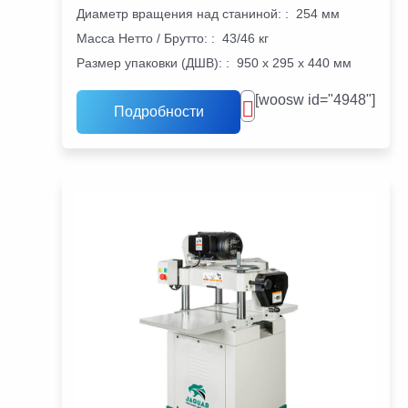
Диаметр вращения над станиной:
:
254 мм
Масса Нетто / Брутто:
:
43/46 кг
Размер упаковки (ДШВ):
:
950 х 295 х 440 мм
[woosw id="4948"]
Подробности