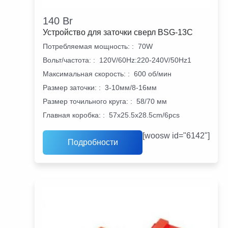
140
Br
Устройство для заточки сверл BSG-13С
Потребляемая мощность:
:
70W
Вольт/частота:
:
120V/60Hz:220-240V/50Hz1
Максимальная скорость:
:
600 об/мин
Размер заточки:
:
3-10мм/8-16мм
Размер точильного круга:
:
58/70 мм
Главная коробка:
:
57x25.5x28.5cm/6pcs
[woosw id="6142"]
Подробности