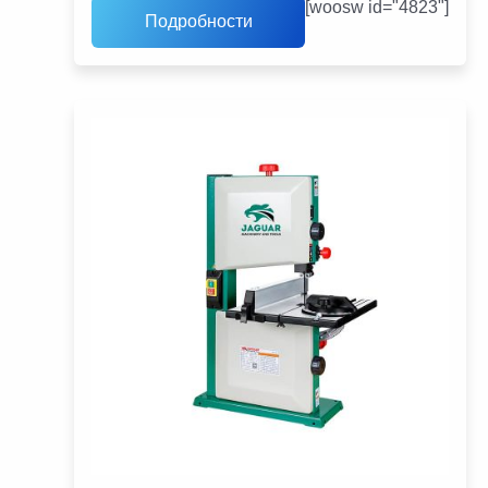
[woosw id="4823"]
Подробности