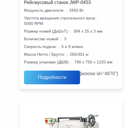
Рейсмусовый станок JWP-0453
Мощность двигателя:
:
2850 Вт
Частота вращения строгального вала:
:
5000 RPM
Размер ножей (ДхШхТ):
:
384 х 25 х 3 мм
Количество ножей:
:
3
Скорость подачи:
:
5 и 9 м/мин
Масса Нетто / Брутто:
:
265/301 кг
Размер упаковки (ДШВ):
:
790 х 750 х 1220 мм
[woosw id="4870"]
Подробности