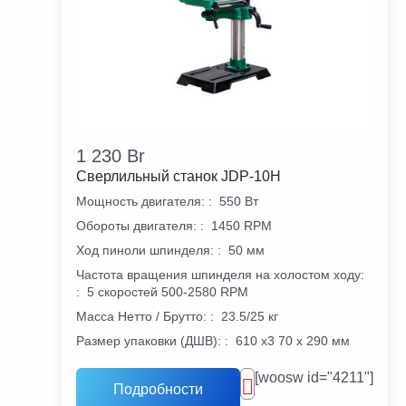
1 230
Br
Сверлильный станок JDP-10H
Мощность двигателя:
:
550 Вт
Обороты двигателя:
:
1450 RPM
Ход пиноли шпинделя:
:
50 мм
Частота вращения шпинделя на холостом ходу:
:
5 скоростей 500-2580 RPM
Масса Нетто / Брутто:
:
23.5/25 кг
Размер упаковки (ДШВ):
:
610 х3 70 х 290 мм
[woosw id="4211"]
Подробности