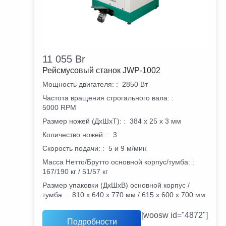
11 055
Br
Рейсмусовый станок JWP-1002
Мощность двигателя:
:
2850 Вт
Частота вращения строгального вала:
:
5000 RPM
Размер ножей (ДхШхТ):
:
384 х 25 х 3 мм
Количество ножей:
:
3
Скорость подачи:
:
5 и 9 м/мин
Масса Нетто/Брутто основной корпус/тумба:
:
167/190 кг / 51/57 кг
Размер упаковки (ДхШхВ) основной корпус /
тумба:
:
810 х 640 х 770 мм / 615 х 600 х 700 мм
[woosw id="4872"]
Подробности