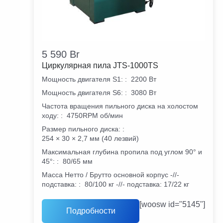
5 590
Br
Циркулярная пила JTS-1000TS
Мощность двигателя S1:
:
2200 Вт
Мощность двигателя S6:
:
3080 Вт
Частота вращения пильного диска на холостом
ходу:
:
4750RPM об/мин
Размер пильного диска:
:
254 × 30 × 2,7 мм (40 лезвий)
Максимальная глубина пропила под углом 90° и
45°:
:
80/65 мм
Масса Нетто / Брутто основной корпус -//-
подставка:
:
80/100 кг -//- подставка: 17/22 кг
[woosw id="5145"]
Подробности