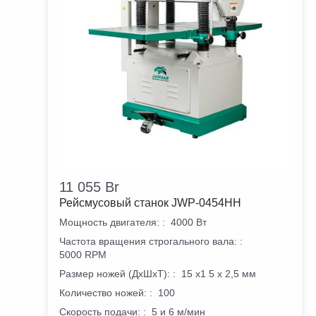
11 055
Br
Рейсмусовый станок JWP-0454HH
Мощность двигателя:
:
4000 Вт
Частота вращения строгального вала:
:
5000 RPM
Размер ножей (ДхШхТ):
:
15 х1 5 х 2,5 мм
Количество ножей:
:
100
Скорость подачи:
:
5 и 6 м/мин