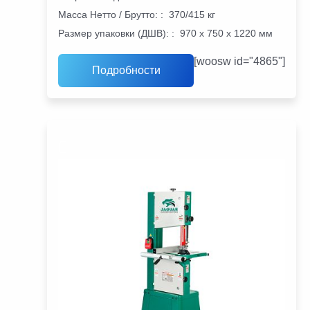
Масса Нетто / Брутто:
:
370/415 кг
Размер упаковки (ДШВ):
:
970 х 750 х 1220 мм
[woosw id="4865"]
Подробности