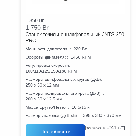
1 850
Br
1 750
Br
Станок точильно-шлифовальный JNTS-250
PRO
Мощность двигателя:
:
220 Вт
Обороты двигателя:
:
1450 RPM
Регулировка скорости:
:
100/110/125/150/180 RPM
Размеры шлифовальных кругов (ДхВ):
:
250 х 50 х 12 мм
Размеры полировального круга (ДхВ):
:
200 х 30 х 12.5 мм
Масса Брутто/Нетто:
:
16.5/15 кг
Размер упаковки (ДхШхВ):
:
395 х 380 х 370 мм
[woosw id="4152"]
Подробности