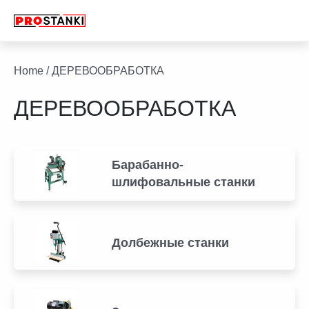
Перейти
к
содержимому
facebook
twitter
youtube
linkedin
Home
/ ДЕРЕВООБРАБОТКА
ДЕРЕВООБРАБОТКА
Барабанно-
шлифовальные станки
Долбежные станки