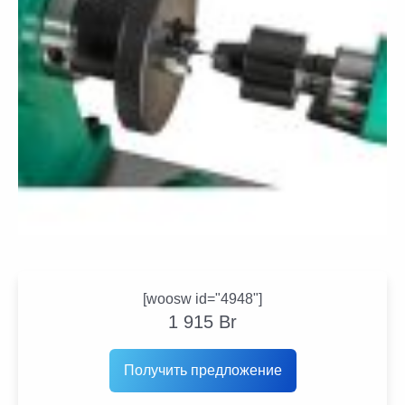
[woosw id="4948"]
1 915
Br
Получить предложение