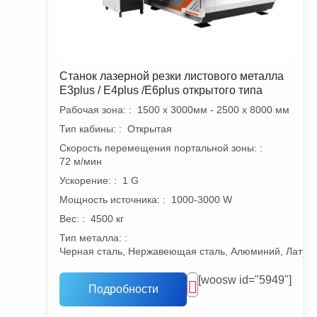
Станок лазерной резки листового металла
E3plus / E4plus /E6plus открытого типа
Рабочая зона:
:
1500 х 3000мм - 2500 х 8000 мм
Тип кабины:
:
Открытая
Скорость перемещения портальной зоны:
:
72 м/мин
Ускорение:
:
1 G
Мощность источника:
:
1000-3000 W
Вес:
:
4500 кг
Тип металла:
:
Черная сталь, Нержавеющая сталь, Алюминий, Латунь
[woosw id="5949"]
Подробности