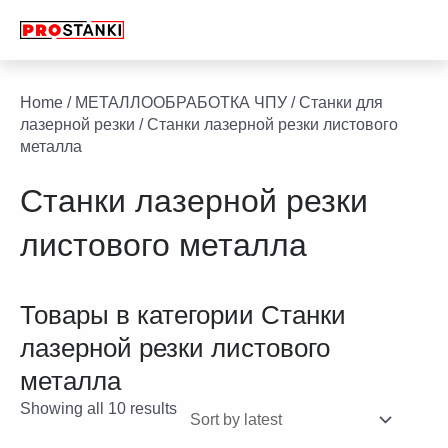
Перейти
к
содержимому
facebook
twitter
youtube
linkedin
Home
/
МЕТАЛЛООБРАБОТКА ЧПУ
/
Станки для
лазерной резки
/ Станки лазерной резки листового
металла
Станки лазерной резки
листового металла
Товары в категории
Станки
лазерной резки листового
металла
Showing all 10 results