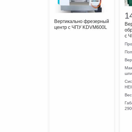
1
Вертикально фрезерный
Ве
центр с ЧПУ KDVM600L
об
с 
Про
Поп
Вер
Мак
шп
Сис
HEI
Вес
Габ
290