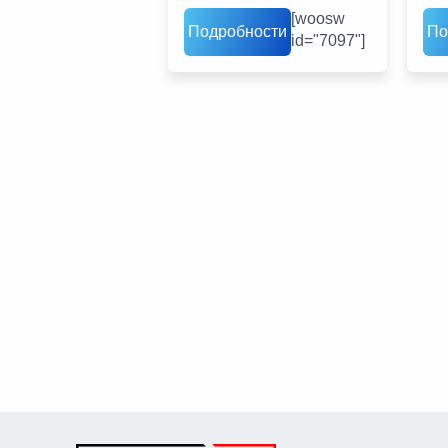
[woosw
Подробности
По
id="7097"]