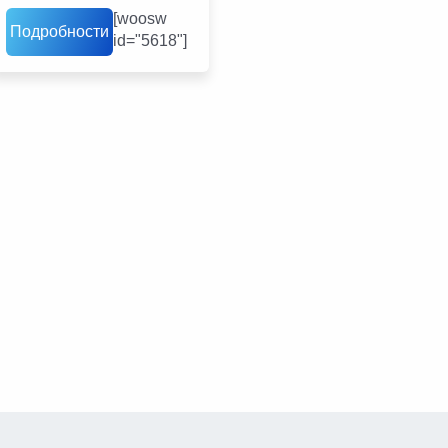
[woosw
Подробности
id="5618"]