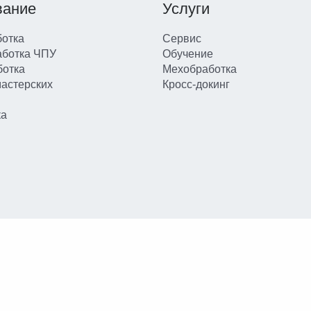
вание
Услуги
отка
Сервис
аботка ЧПУ
Обучение
ботка
Мехобработка
мастерских
Кросс-докинг
ка
ных данных
и
пользовательского