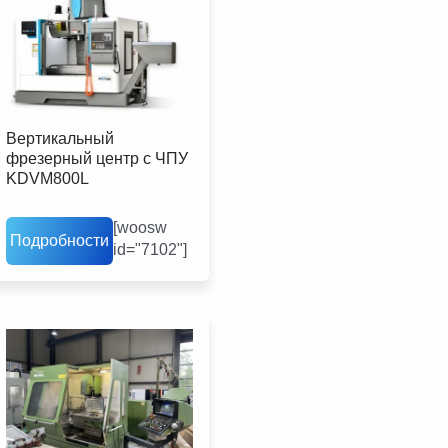
Вертикальный
фрезерный центр с ЧПУ
KDVM800L
[woosw
Подробности
id="7102"]