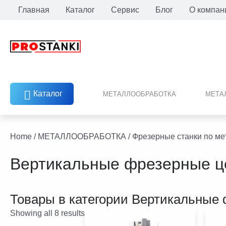
Перейти
Главная
Каталог
Сервис
Блог
О компан
к
содержимому
Каталог
МЕТАЛЛООБРАБОТКА
МЕТА
facebook
twitter
youtube
linkedin
Home
/
МЕТАЛЛООБРАБОТКА
/
Фрезерные станки по ме
Вертикальные фрезерные ц
Товары в категории
Вертикальные 
Showing all 8 results