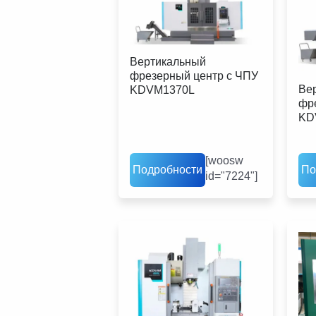
Вертикальный
фрезерный центр с ЧПУ
Ве
KDVM1370L
фр
KD
[woosw
Подробности
По
id="7224"]