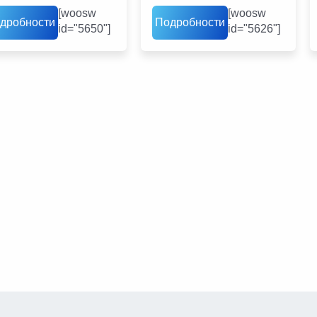
[woosw
[woosw
дробности
Подробности
id="5650"]
id="5626"]