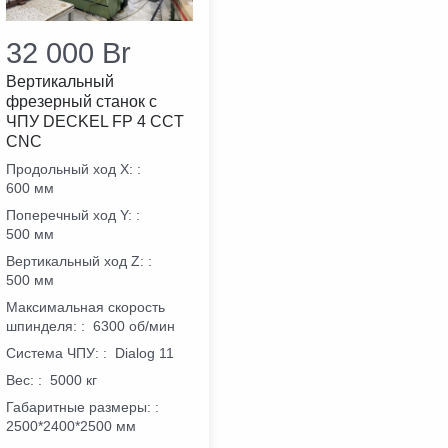
32 000
Br
Вертикальный
фрезерный станок с
ЧПУ DECKEL FP 4 CCT
CNC
Продольный ход X:
:
600 мм
Поперечный ход Y:
:
500 мм
Вертикальный ход Z:
:
500 мм
Максимальная скорость
шпинделя:
:
6300 об/мин
Система ЧПУ:
:
Dialog 11
Вес:
:
5000 кг
Габаритные размеры:
:
2500*2400*2500 мм