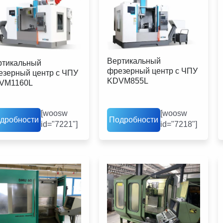
Вертикальный
ртикальный
фрезерный центр с ЧПУ
езерный центр с ЧПУ
KDVM855L
VM1160L
[woosw
[woosw
дробности
Подробности
id="7221"]
id="7218"]