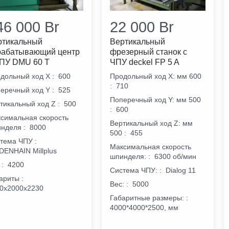
46 000
Br
22 000
Br
ртикальный
Вертикальный
рабатывающий центр
фрезерный станок с
ЧПУ DMU 60 T
ЧПУ deckel FP 5 A
дольный ход X
:
600
Продольный ход X: мм 600
:
710
еречный ход Y
:
525
Поперечный ход Y: мм 500
тикальный ход Z
:
500
:
600
симальная скорость
Вертикальный ход Z: мм
инделя
:
8000
500
:
455
тема ЧПУ
:
Максимальная скорость
DENHAIN Millplus
шпинделя:
:
6300 об/мин
:
4200
Система ЧПУ:
:
Dialog 11
ариты
:
Вес:
:
5000
0х2000х2230
Габаритные размеры:
:
4000*4000*2500, мм