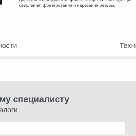
сверления, фрезерования и нарезания резьбы.
ности
Техн
ому специалисту
алоги