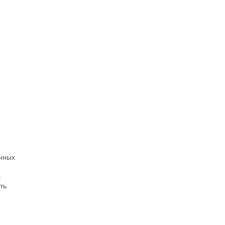
онных
с
ть