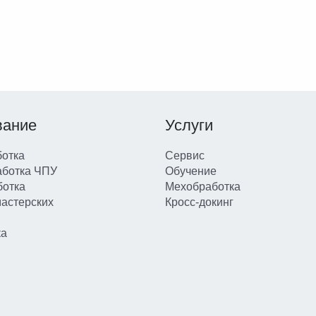
вание
Услуги
отка
Сервис
аботка ЧПУ
Обучение
ботка
Мехобработка
мастерских
Кросс-докинг
ка