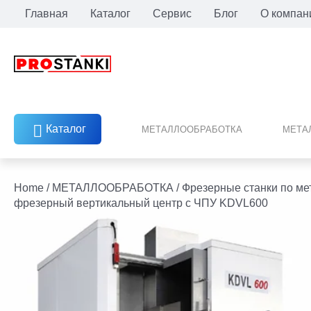
Перейти
Главная
Каталог
Сервис
Блог
О компан
к
содержимому
Каталог
МЕТАЛЛООБРАБОТКА
МЕТА
facebook
twitter
youtube
linkedin
Home
/
МЕТАЛЛООБРАБОТКА
/
Фрезерные станки по ме
фрезерный вертикальный центр с ЧПУ KDVL600