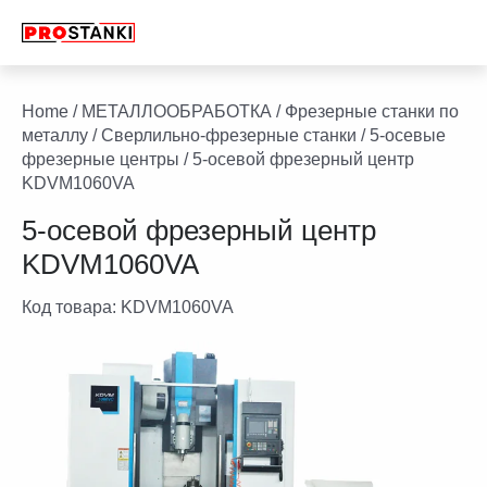
Перейти
к
содержимому
facebook
twitter
youtube
linkedin
Home
/
МЕТАЛЛООБРАБОТКА
/
Фрезерные станки по
металлу
/
Сверлильно-фрезерные станки
/
5-осевые
фрезерные центры
/ 5-осевой фрезерный центр
KDVM1060VA
5-осевой фрезерный центр
KDVM1060VA
Код товара:
KDVM1060VA