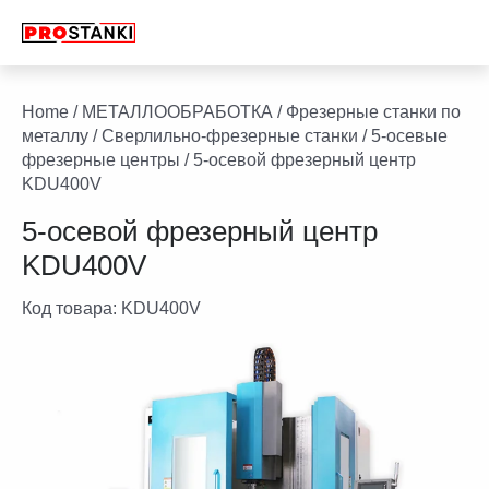
Перейти
к
содержимому
facebook
twitter
youtube
linkedin
Home
/
МЕТАЛЛООБРАБОТКА
/
Фрезерные станки по
металлу
/
Сверлильно-фрезерные станки
/
5-осевые
фрезерные центры
/ 5-осевой фрезерный центр
KDU400V
5-осевой фрезерный центр
KDU400V
Код товара:
KDU400V