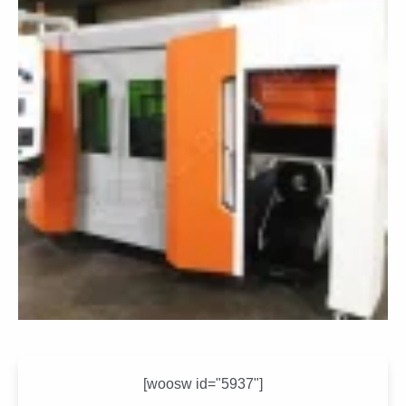
[woosw id="5937"]