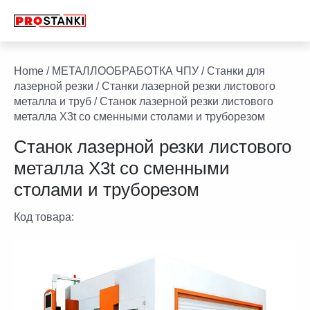
Перейти
к
содержимому
facebook
twitter
youtube
linkedin
Home
/
МЕТАЛЛООБРАБОТКА ЧПУ
/
Станки для
лазерной резки
/
Станки лазерной резки листового
металла и труб
/ Станок лазерной резки листового
металла X3t со сменными столами и труборезом
Станок лазерной резки листового
металла X3t со сменными
столами и труборезом
Код товара: