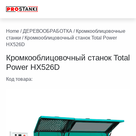
Перейти
к
содержимому
facebook
twitter
youtube
linkedin
Home
/
ДЕРЕВООБРАБОТКА
/
Кромкооблицовочные
станки
/ Кромкооблицовочный станок Total Power
HX526D
Кромкооблицовочный станок Total
Power HX526D
Код товара: