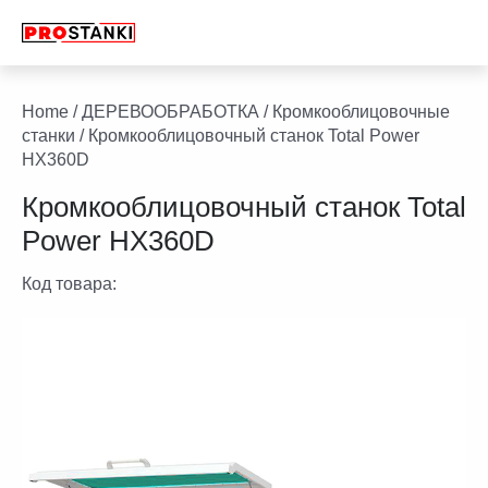
Перейти
к
содержимому
facebook
twitter
youtube
linkedin
Home
/
ДЕРЕВООБРАБОТКА
/
Кромкооблицовочные
станки
/ Кромкооблицовочный станок Total Power
HX360D
Кромкооблицовочный станок Total
Power HX360D
Код товара: