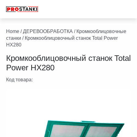
Перейти
к
содержимому
facebook
twitter
youtube
linkedin
Home
/
ДЕРЕВООБРАБОТКА
/
Кромкооблицовочные
станки
/ Кромкооблицовочный станок Total Power
HX280
Кромкооблицовочный станок Total
Power HX280
Код товара: