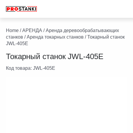
Перейти
к
содержимому
facebook
twitter
youtube
linkedin
Home
/
АРЕНДА
/
Аренда деревообрабатывающих
станков
/
Аренда токарных станков
/ Токарный станок
JWL-405E
Токарный станок JWL-405E
Код товара:
JWL-405E