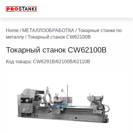
Перейти
к
содержимому
facebook
twitter
youtube
linkedin
Home
/
МЕТАЛЛООБРАБОТКА
/
Токарные станки по
металлу
/ Токарный станок CW62100B
Токарный станок CW62100B
Код товара:
CW6291B/62100B/62110B