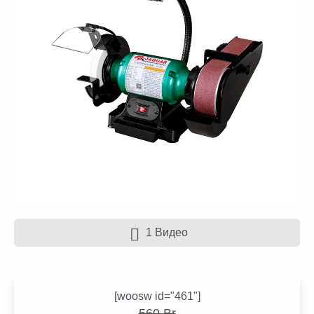
1 Видео
[woosw id="461"]
560
Br