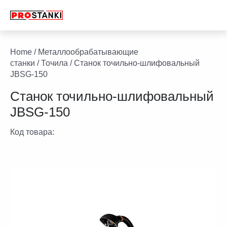
Перейти
к
содержимому
facebook
twitter
youtube
linkedin
Home
/
Металлообрабатывающие
станки
/
Точила
/ Станок точильно-шлифовальный
JBSG-150
Станок точильно-шлифовальный
JBSG-150
Код товара: