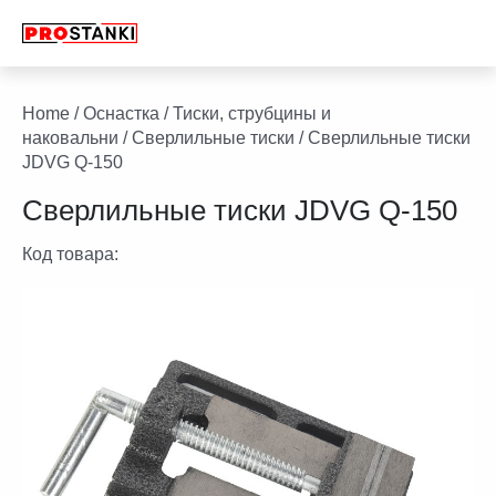
Перейти
к
содержимому
facebook
twitter
youtube
linkedin
Home
/
Оснастка
/
Тиски, струбцины и
наковальни
/
Сверлильные тиски
/ Сверлильные тиски
JDVG Q-150
Сверлильные тиски JDVG Q-150
Код товара: