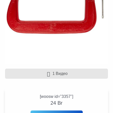
1 Видео
[woosw id="3357"]
24
Br