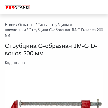
Перейти
к
содержимому
facebook
twitter
youtube
linkedin
Home
/
Оснастка
/
Тиски, струбцины и
наковальни
/ Струбцина G-образная JM-G D-series 200
мм
Струбцина G-образная JM-G D-
series 200 мм
Код товара: