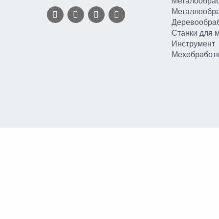
Металообраб
Металлообр
Деревообра
Станки для 
Инструмент
Мехобработ
Вы принимаете условия
политики в отношении обработки персональ
соглашения
каждый раз, когда оставляете свои данные в любой форм