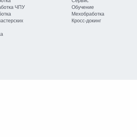
отка
Сервис
аботка ЧПУ
Обучение
ботка
Мехобработка
мастерских
Кросс-докинг
ка
ных данных
и
пользовательского
е обратной связи на сайте