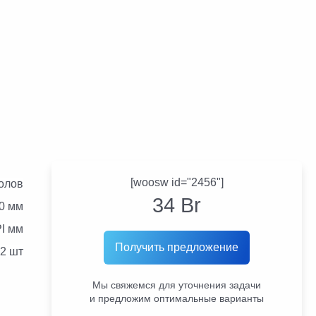
[woosw id="2456"]
колов
34
Br
30 мм
PI мм
Получить предложение
2 шт
Мы свяжемся для уточнения задачи
и предложим оптимальные варианты