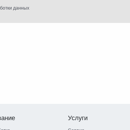
аботки данных
вание
Услуги