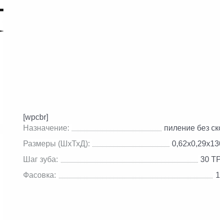
[wpcbr]
Назначение:
пиление без с
Размеры (ШхТхД):
0,62х0,29х1
Шаг зуба:
30 T
Фасовка:
1