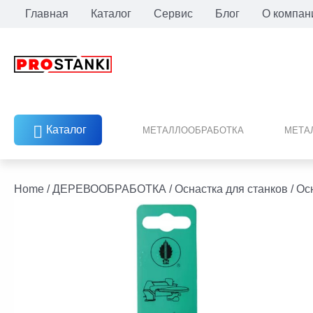
Перейти
Главная
Каталог
Сервис
Блог
О компан
к
содержимому
Каталог
МЕТАЛЛООБРАБОТКА
МЕТА
facebook
twitter
youtube
linkedin
Home
/
ДЕРЕВООБРАБОТКА
/
Оснастка для станков
/
Ос