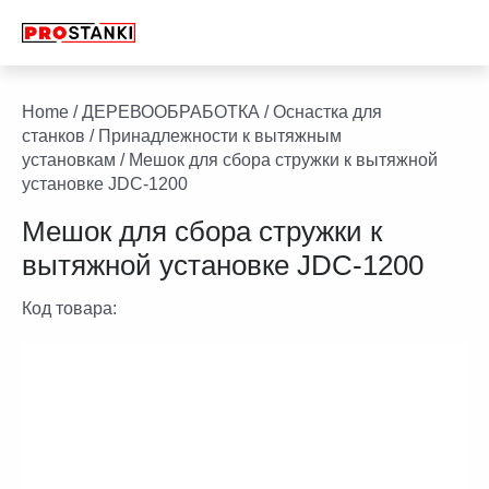
Перейти
к
содержимому
facebook
twitter
youtube
linkedin
Home
/
ДЕРЕВООБРАБОТКА
/
Оснастка для
станков
/
Принадлежности к вытяжным
установкам
/ Мешок для сбора стружки к вытяжной
установке JDC-1200
Мешок для сбора стружки к
вытяжной установке JDC-1200
Код товара: