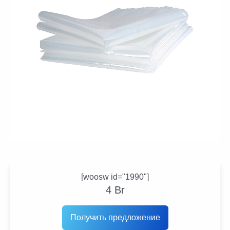
[woosw id="1990"]
4
Br
Получить предложение