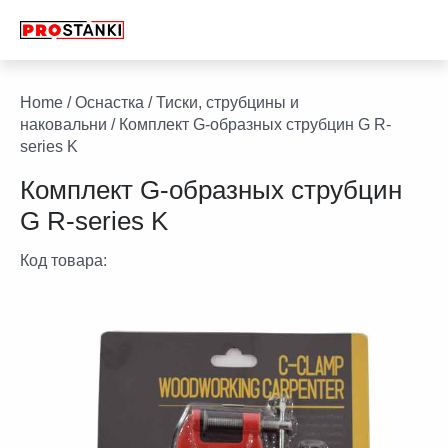
Перейти
к
содержимому
facebook
twitter
youtube
linkedin
Home
/
Оснастка
/
Тиски, струбцины и
наковальни
/ Комплект G-образных струбцин G R-
series K
Комплект G-образных струбцин
G R-series K
Код товара: