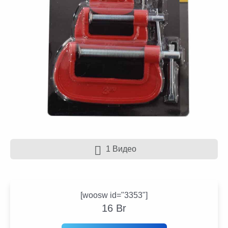
1 Видео
[woosw id="3353"]
16
Br