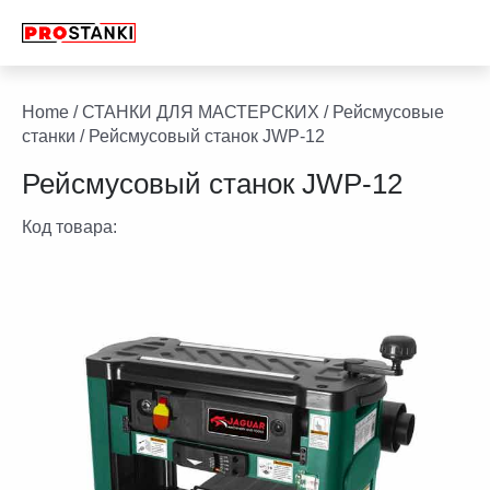
Перейти
к
содержимому
facebook
twitter
youtube
linkedin
Home
/
СТАНКИ ДЛЯ МАСТЕРСКИХ
/
Рейсмусовые
станки
/ Рейсмусовый станок JWP-12
Рейсмусовый станок JWP-12
Код товара: