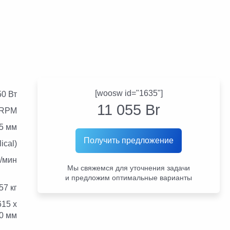
[woosw id="1635"]
50 Вт
11 055
Br
 RPM
,5 мм
Получить предложение
ical)
м/мин
Мы свяжемся для уточнения задачи
и предложим оптимальные варианты
57 кг
615 х
00 мм