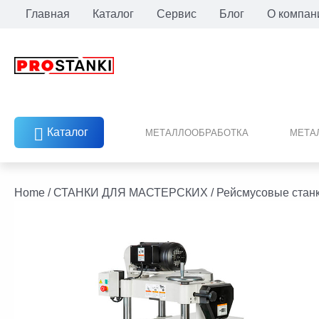
Перейти
Главная
Каталог
Сервис
Блог
О компан
к
содержимому
Каталог
МЕТАЛЛООБРАБОТКА
МЕТА
facebook
twitter
youtube
linkedin
Home
/
СТАНКИ ДЛЯ МАСТЕРСКИХ
/
Рейсмусовые стан