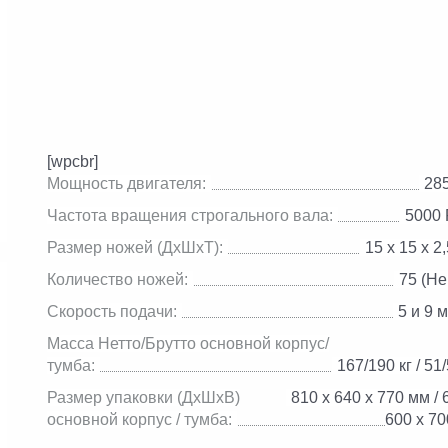
[wpcbr]
Мощность двигателя:
28
Частота вращения строгального вала:
5000
Размер ножей (ДхШхТ):
15 х 15 х 2
Количество ножей:
75 (Hel
Скорость подачи:
5 и 9 
Масса Нетто/Брутто основной корпус/
тумба:
167/190 кг / 51/
Размер упаковки (ДхШхВ)
810 х 640 х 770 мм / 
основной корпус / тумба:
600 х 7