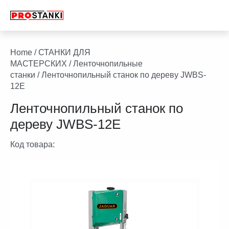
Перейти
к
содержимому
facebook
twitter
youtube
linkedin
Home
/
СТАНКИ ДЛЯ
МАСТЕРСКИХ
/
Ленточнопильные
станки
/ Ленточнопильный станок по дереву JWBS-
12E
Ленточнопильный станок по
дереву JWBS-12E
Код товара: