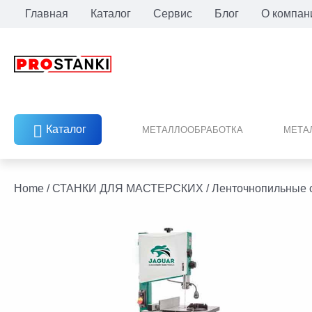
Перейти
Главная
Каталог
Сервис
Блог
О компан
к
содержимому
Каталог
МЕТАЛЛООБРАБОТКА
МЕТА
facebook
twitter
youtube
linkedin
Home
/
СТАНКИ ДЛЯ МАСТЕРСКИХ
/
Ленточнопильные 