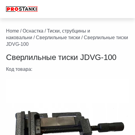
Перейти
к
содержимому
facebook
twitter
youtube
linkedin
Home
/
Оснастка
/
Тиски, струбцины и
наковальни
/
Сверлильные тиски
/ Сверлильные тиски
JDVG-100
Сверлильные тиски JDVG-100
Код товара: