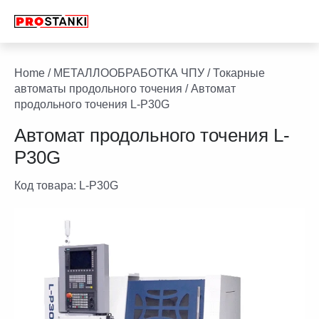
Перейти
к
содержимому
facebook
twitter
youtube
linkedin
Home
/
МЕТАЛЛООБРАБОТКА ЧПУ
/
Токарные
автоматы продольного точения
/ Автомат
продольного точения L-P30G
Автомат продольного точения L-
P30G
Код товара:
L-P30G