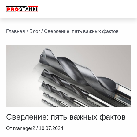
Перейти
к
содержимому
Навигация
facebook
twitter
youtube
linkedin
по
Главная
Блог
Сверление: пять важных фактов
записям
Сверление: пять важных фактов
От
manager2
/
10.07.2024